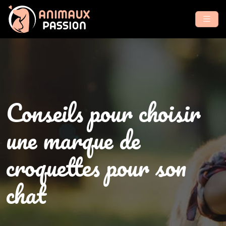
Conseils pour choisir
une marque de
croquettes pour son
chat