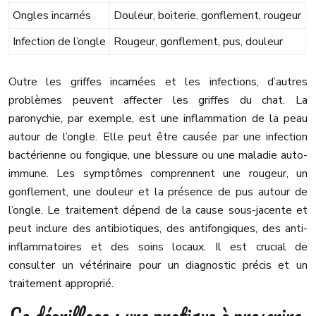
Ongles incarnés
Douleur, boiterie, gonflement, rougeur
C
Infection de l’ongle
Rougeur, gonflement, pus, douleur
A
Outre les griffes incarnées et les infections, d’autres
problèmes peuvent affecter les griffes du chat. La
paronychie, par exemple, est une inflammation de la peau
autour de l’ongle. Elle peut être causée par une infection
bactérienne ou fongique, une blessure ou une maladie auto-
immune. Les symptômes comprennent une rougeur, un
gonflement, une douleur et la présence de pus autour de
l’ongle. Le traitement dépend de la cause sous-jacente et
peut inclure des antibiotiques, des antifongiques, des anti-
inflammatoires et des soins locaux. Il est crucial de
consulter un vétérinaire pour un diagnostic précis et un
traitement approprié.
Le dégriffage : une pratique à proscrire