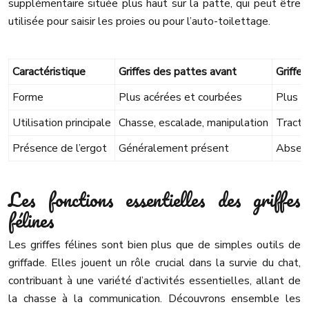
supplémentaire située plus haut sur la patte, qui peut être
utilisée pour saisir les proies ou pour l’auto-toilettage.
Caractéristique
Griffes des pattes avant
Griffes
Forme
Plus acérées et courbées
Plus é
Utilisation principale
Chasse, escalade, manipulation
Tractio
Présence de l’ergot
Généralement présent
Absen
Les fonctions essentielles des griffes
félines
Les griffes félines sont bien plus que de simples outils de
griffade. Elles jouent un rôle crucial dans la survie du chat,
contribuant à une variété d’activités essentielles, allant de
la chasse à la communication. Découvrons ensemble les