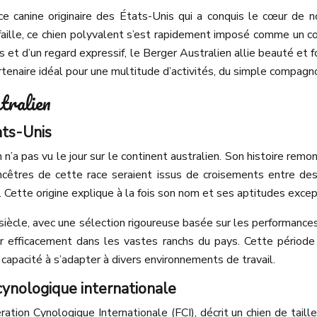
e canine originaire des États-Unis qui a conquis le cœur de 
 faille, ce chien polyvalent s’est rapidement imposé comme un c
et d’un regard expressif, le Berger Australien allie beauté et fon
rtenaire idéal pour une multitude d’activités, du simple compagno
tralien
ats-Unis
’a pas vu le jour sur le continent australien. Son histoire remo
 ancêtres de cette race seraient issus de croisements entre d
 Cette origine explique à la fois son nom et ses aptitudes except
ècle, avec une sélection rigoureuse basée sur les performances 
er efficacement dans les vastes ranchs du pays. Cette période
 capacité à s’adapter à divers environnements de travail.
cynologique internationale
ration Cynologique Internationale (FCI), décrit un chien de taill