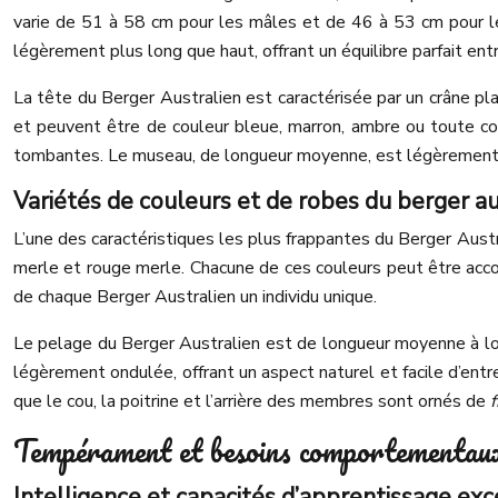
varie de 51 à 58 cm pour les mâles et de 46 à 53 cm pour le
légèrement plus long que haut, offrant un équilibre parfait entr
La tête du Berger Australien est caractérisée par un crâne pl
et peuvent être de couleur bleue, marron, ambre ou toute com
tombantes. Le museau, de longueur moyenne, est légèrement 
Variétés de couleurs et de robes du berger au
L’une des caractéristiques les plus frappantes du Berger Austra
merle et rouge merle. Chacune de ces couleurs peut être acco
de chaque Berger Australien un individu unique.
Le pelage du Berger Australien est de longueur moyenne à long
légèrement ondulée, offrant un aspect naturel et facile d’entr
que le cou, la poitrine et l’arrière des membres sont ornés de
Tempérament et besoins comportementau
Intelligence et capacités d’apprentissage ex