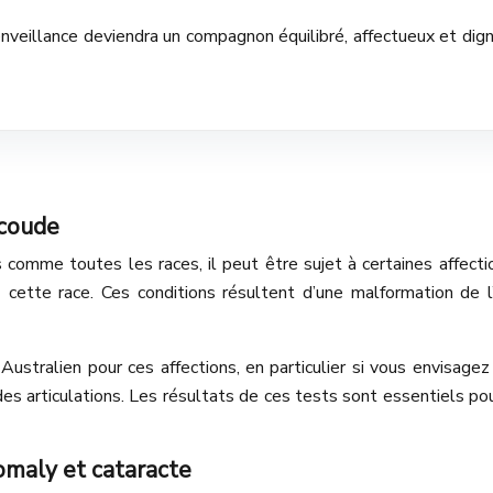
nveillance deviendra un compagnon équilibré, affectueux et dig
 coude
omme toutes les races, il peut être sujet à certaines affectio
ette race. Ces conditions résultent d’une malformation de l’a
stralien pour ces affections, en particulier si vous envisagez
es articulations. Les résultats de ces tests sont essentiels pou
nomaly et cataracte