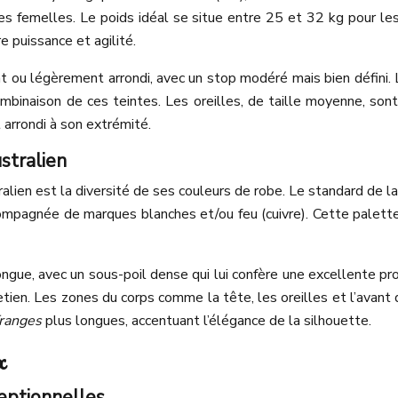
s femelles. Le poids idéal se situe entre 25 et 32 kg pour le
e puissance et agilité.
at ou légèrement arrondi, avec un stop modéré mais bien défini.
binaison de ces teintes. Les oreilles, de taille moyenne, son
arrondi à son extrémité.
stralien
lien est la diversité de ses couleurs de robe. Le standard de la r
mpagnée de marques blanches et/ou feu (cuivre). Cette palette 
ue, avec un sous-poil dense qui lui confère une excellente prot
etien. Les zones du corps comme la tête, les oreilles et l’avan
franges
plus longues, accentuant l’élégance de la silhouette.
x
ceptionnelles