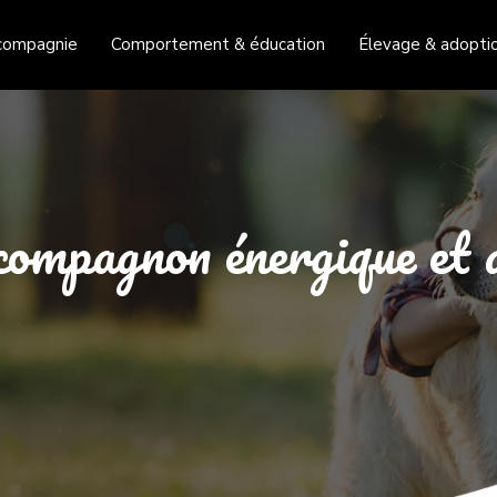
compagnie
Comportement & éducation
Élevage & adopti
compagnon énergique et 