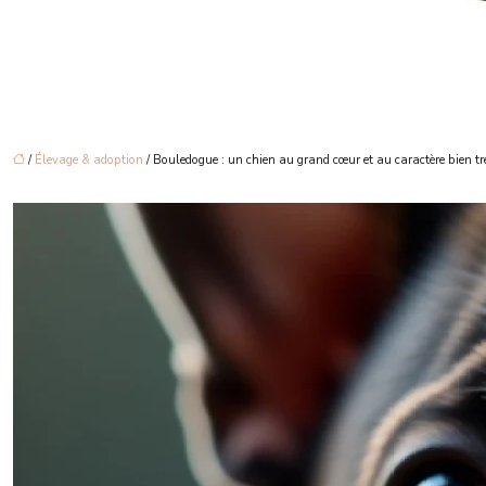
/
Élevage & adoption
/ Bouledogue : un chien au grand cœur et au caractère bien t