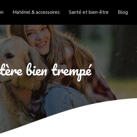
on
Matériel & accessoires
Santé et bien-être
Blog
tère bien trempé