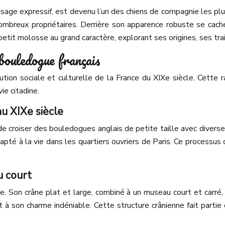
isage expressif, est devenu l’un des chiens de compagnie les p
ombreux propriétaires. Derrière son apparence robuste se cach
it molosse au grand caractère, explorant ses origines, ses traits 
 bouledogue français
lution sociale et culturelle de la France du XIXe siècle. Cette 
ie citadine.
u XIXe siècle
 de croiser des bouledogues anglais de petite taille avec diverse
apté à la vie dans les quartiers ouvriers de Paris. Ce processus
u court
. Son crâne plat et large, combiné à un museau court et carré, l
t à son charme indéniable. Cette structure crânienne fait partie