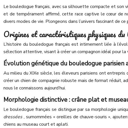
Le bouledogue français, avec sa silhouette compacte et son v
et de tempérament affirmé, cette race captive le cœur de n
divers modes de vie. Plongeons dans l’univers fascinant de ce pet
Origines et caractéristiques physiques du
L’histoire du bouledogue français est intimement liée à l’évo
sélection attentive, visant à créer un compagnon idéal pour la v
Évolution génétique du bouledogue parisien a
Au milieu du XIXe siècle, les éleveurs parisiens ont entrepris
créer un chien de compagnie robuste mais de format réduit, ad
nous le connaissons aujourd’hui.
Morphologie distinctive : crâne plat et musea
Le bouledogue français se distingue par sa morphologie unique
dressées
, surnommées « oreilles de chauve-souris », ajouten
chiens au museau court et aplati.