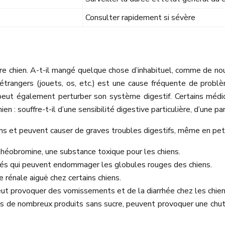
Consulter rapidement si sévère
e chien. A-t-il mangé quelque chose d’inhabituel, comme de nouve
 étrangers (jouets, os, etc.) est une cause fréquente de prob
eut également perturber son système digestif. Certains médi
 : souffre-t-il d’une sensibilité digestive particulière, d’une p
ens et peuvent causer de graves troubles digestifs, même en pet
a théobromine, une substance toxique pour les chiens.
posés qui peuvent endommager les globules rouges des chiens.
e rénale aiguë chez certains chiens.
 peut provoquer des vomissements et de la diarrhée chez les chien
ans de nombreux produits sans sucre, peuvent provoquer une chut