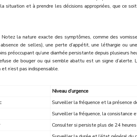
 la situation et à prendre les décisions appropriées, que ce soi
. Notez la nature exacte des symptômes, comme des vomissemen
, absence de selles), une perte d’appétit, une léthargie ou un
 préoccupant qu’une diarrhée persistante depuis plusieurs heur
i refuse de bouger ou qui semble abattu est un signe d’alerte.
n et n’est pas indispensable.
Niveau d’urgence
c
Surveiller la fréquence et la présence 
Surveiller la fréquence, la consistance 
r
Consulter si persiste plus de 24 heures
Surveiller la durée et l’état général du 