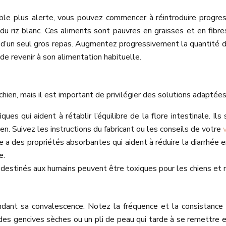
mble plus alerte, vous pouvez commencer à réintroduire progre
u riz blanc. Ces aliments sont pauvres en graisses et en fibres,
eu d’un seul gros repas. Augmentez progressivement la quantité de
e revenir à son alimentation habituelle.
chien, mais il est important de privilégier des solutions adaptée
ues qui aident à rétablir l’équilibre de la flore intestinale. I
en. Suivez les instructions du fabricant ou les conseils de votre
e a des propriétés absorbantes qui aident à réduire la diarrhée en 
e.
 destinés aux humains peuvent être toxiques pour les chiens et ne
endant sa convalescence. Notez la fréquence et la consistance
 des gencives sèches ou un pli de peau qui tarde à se remettre 