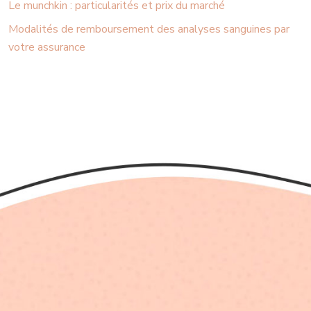
Le munchkin : particularités et prix du marché
Modalités de remboursement des analyses sanguines par
votre assurance