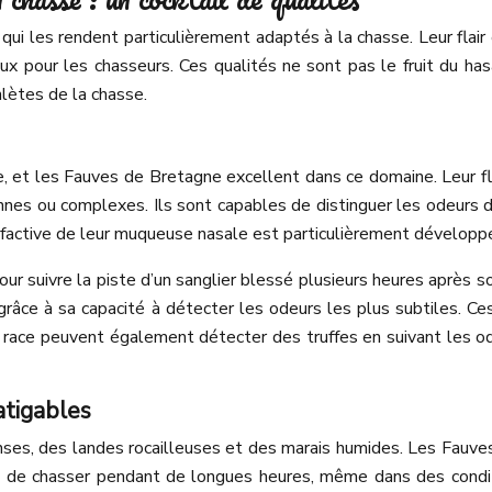
les rendent particulièrement adaptés à la chasse. Leur flair ex
eux pour les chasseurs. Ces qualités ne sont pas le fruit du has
hlètes de la chasse.
, et les Fauves de Bretagne excellent dans ce domaine. Leur fla
nes ou complexes. Ils sont capables de distinguer les odeurs d
 olfactive de leur muqueuse nasale est particulièrement développé
our suivre la piste d’un sanglier blessé plusieurs heures après
grâce à sa capacité à détecter les odeurs les plus subtiles. Ces
race peuvent également détecter des truffes en suivant les od
atigables
enses, des landes rocailleuses et des marais humides. Les Fauv
es de chasser pendant de longues heures, même dans des conditi