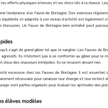
les efforts physiques intenses et les chocs liés à la chasse. Le
r l’endurance d’un Fauve de Bretagne. Des exercices réguliers,
 équilibrée et adaptée à son niveau d’activité est également cru
es blessures. Un Fauve de Bretagne bien entraîné peut parcour
épides
squ’il s’agit de grand gibier tel que le sanglier. Les Fauves de B
gressifs. Ils n’hésitent pas à se confronter au gibier pour le 
t d’eux des chasseurs intrépides. Ils ne reculent devant rien.
ivité excessive chez les Fauves de Bretagne. Il est essentiel 
ement nécessaire pour canaliser leur énergie et leur instinct d
rage sont parfois organisés pour évaluer les aptitudes des jeune
 des élèves modèles