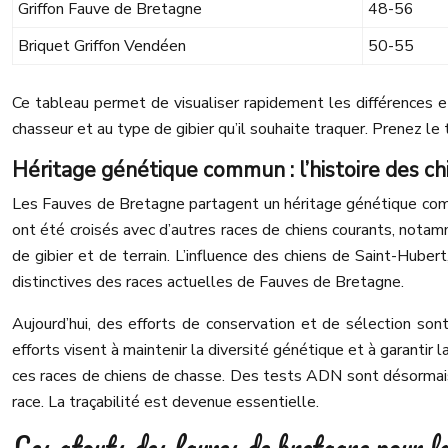
Griffon Fauve de Bretagne
48-56
Briquet Griffon Vendéen
50-55
Ce tableau permet de visualiser rapidement les différences et
chasseur et au type de gibier qu’il souhaite traquer. Prenez le
Héritage génétique commun : l’histoire des c
Les Fauves de Bretagne partagent un héritage génétique commu
ont été croisés avec d’autres races de chiens courants, notam
de gibier et de terrain. L’influence des chiens de Saint-Huber
distinctives des races actuelles de Fauves de Bretagne.
Aujourd’hui, des efforts de conservation et de sélection son
efforts visent à maintenir la diversité génétique et à garanti
ces races de chiens de chasse. Des tests ADN sont désormais uti
race. La traçabilité est devenue essentielle.
Les atouts des fauves de bretagne pour la 