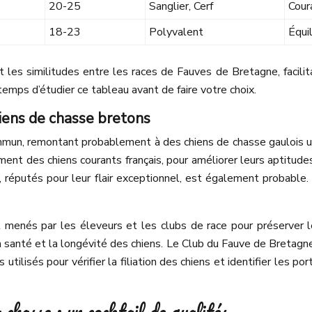
20-25
Sanglier, Cerf
Cour
18-23
Polyvalent
Équi
 les similitudes entre les races de Fauves de Bretagne, facili
 temps d’étudier ce tableau avant de faire votre choix.
hiens de chasse bretons
n, remontant probablement à des chiens de chasse gaulois utilis
ment des chiens courants français, pour améliorer leurs aptitude
t, réputés pour leur flair exceptionnel, est également probable
t menés par les éleveurs et les clubs de race pour préserver le
r la santé et la longévité des chiens. Le Club du Fauve de Bretag
lisés pour vérifier la filiation des chiens et identifier les po
chasse : un cocktail de qualités