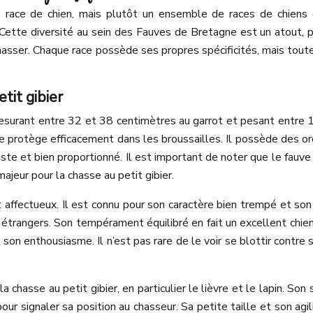
ace de chien, mais plutôt un ensemble de races de chiens d
tte diversité au sein des Fauves de Bretagne est un atout, pe
 chasser. Chaque race possède ses propres spécificités, mais to
tit gibier
esurant entre 32 et 38 centimètres au garrot et pesant entre 
 le protège efficacement dans les broussailles. Il possède des 
te et bien proportionné. Il est important de noter que le fauve d
majeur pour la chasse au petit gibier.
affectueux. Il est connu pour son caractère bien trempé et son 
étrangers. Son tempérament équilibré en fait un excellent chien 
 son enthousiasme. Il n’est pas rare de le voir se blottir contre
hasse au petit gibier, en particulier le lièvre et le lapin. Son 
our signaler sa position au chasseur. Sa petite taille et son ag