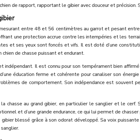
chien de rapport, rapportant le gibier avec douceur et précision. 
ibier
, mesurant entre 48 et 56 centimètres au garrot et pesant ent
ffrant une protection accrue contre les intempéries et les terrains
ntes et ses yeux sont foncés et vifs. Il est doté d’une consti
un chien de chasse puissant et endurant.
t indépendant. Il est connu pour son tempérament bien affirmé 
d’une éducation ferme et cohérente pour canaliser son énergie 
problèmes de comportement. Son indépendance est souvent per
a chasse au grand gibier, en particulier le sanglier et le cerf. 
ceptionnel et d’une grande endurance, ce qui lui permet de chasser
e gibier blessé grâce à son odorat développé. Sa voix puissante e
sanglier.