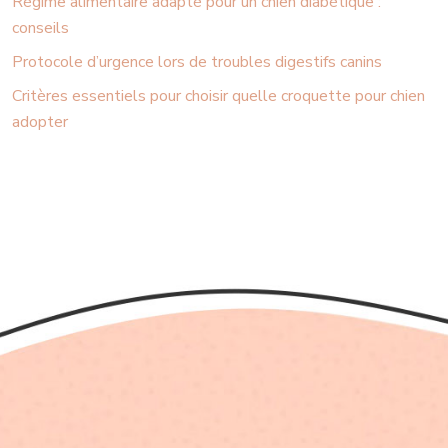
Régime alimentaire adapté pour un chien diabétique :
conseils
Protocole d’urgence lors de troubles digestifs canins
Critères essentiels pour choisir quelle croquette pour chien
adopter