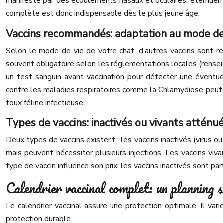
manifeste par des écoulements nasaux et oculaires, éternuement
complète est donc indispensable dès le plus jeune âge.
Vaccins recommandés: adaptation au mode de
Selon le mode de vie de votre chat, d’autres vaccins sont r
souvent obligatoire selon les réglementations locales (renseig
un test sanguin avant vaccination pour détecter une éventu
contre les maladies respiratoires comme la Chlamydiose peut êt
toux féline infectieuse.
Types de vaccins: inactivés ou vivants atténu
Deux types de vaccins existent : les vaccins inactivés (virus ou
mais peuvent nécessiter plusieurs injections. Les vaccins viv
type de vaccin influence son prix; les vaccins inactivés sont par
Calendrier vaccinal complet: un planning 
Le calendrier vaccinal assure une protection optimale. Il var
protection durable.