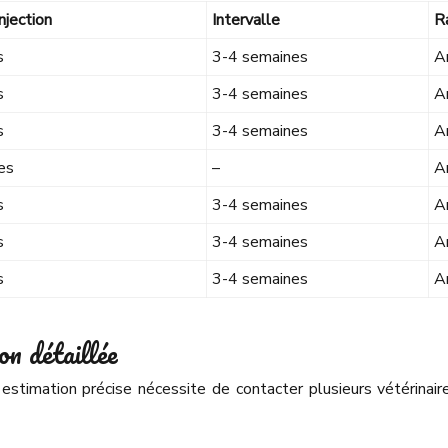
njection
Intervalle
R
s
3-4 semaines
A
s
3-4 semaines
A
s
3-4 semaines
A
es
–
A
s
3-4 semaines
A
s
3-4 semaines
A
s
3-4 semaines
A
on détaillée
estimation précise nécessite de contacter plusieurs vétérinaire