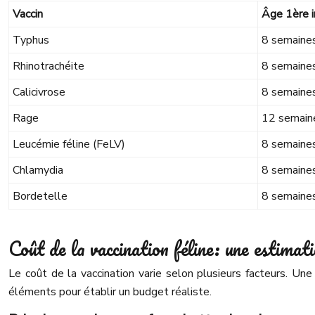
Vaccin
Âge 1ère i
Typhus
8 semaine
Rhinotrachéite
8 semaine
Calicivrose
8 semaine
Rage
12 semain
Leucémie féline (FeLV)
8 semaine
Chlamydia
8 semaine
Bordetelle
8 semaine
Coût de la vaccination féline: une estimati
Le coût de la vaccination varie selon plusieurs facteurs. Une 
éléments pour établir un budget réaliste.