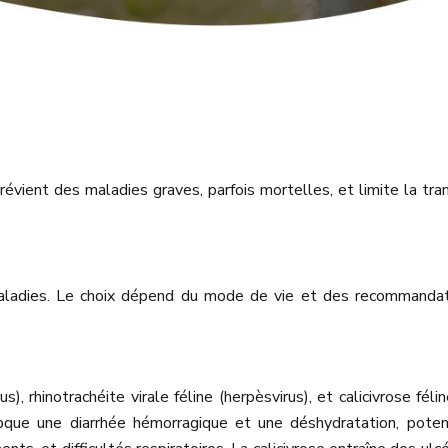
 prévient des maladies graves, parfois mortelles, et limite la t
maladies. Le choix dépend du mode de vie et des recommandatio
), rhinotrachéite virale féline (herpèsvirus), et calicivrose f
que une diarrhée hémorragique et une déshydratation, potent