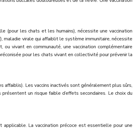
érations buccales douloureuses et de la fièvre. Une vaccination
e (pour les chats et les humains), nécessite une vaccination
 maladie virale qui affaiblit le système immunitaire, nécessite
nt, ou vivant en communauté, une vaccination complémentaire
éconisée pour les chats vivant en collectivité pour prévenir la
es affaiblis). Les vaccins inactivés sont généralement plus sûrs,
 présentent un risque faible d’effets secondaires. Le choix du
st applicable. La vaccination précoce est essentielle pour une