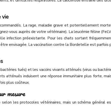
s, et difficultés respiratoires. La calicivrose entraîne des ulc
 vie
ecommandés. La rage, maladie grave et potentiellement mortell
nez-vous auprès de votre vétérinaire). La leucémie féline (FeLV),
elle infection préexistante. Pour les chats sortant fréquemme
re envisagée. La vaccination contre la Bordetelle est parfois pr
és
 bactéries tués) et les vaccins vivants atténués (virus ou bactéri
ants atténués induisent une réponse immunitaire plus forte, mais
fois plus coûteux.
sur mesure
ie selon les protocoles vétérinaires, mais un schéma général e